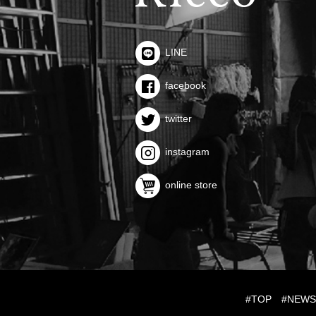
LINE
facebook
twitter
instagram
online store
#TOP
#NEW