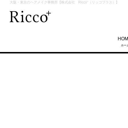
大阪・東京のヘアメイク事務所【株式会社 Ricco⁺（リッコプラス）】
HO
ホー