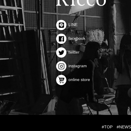
LINE
facebook
twitter
instagram
online store
#TOP
#NEW