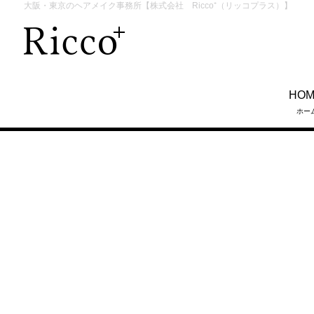
大阪・東京のヘアメイク事務所【株式会社 Ricco⁺（リッコプラス）】
HO
ホー