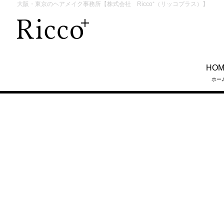
大阪・東京のヘアメイク事務所【株式会社 Ricco⁺（リッコプラス）】
HO
ホー