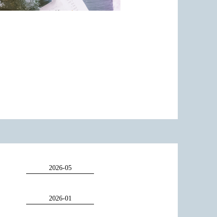
トならでは可愛いヘアセットや崩れにくいセット
ake担当:nagami marin
せください◎
アメイク事務所 Ricco
-6110-5933
airmake_office_osaka@ricco-plus.com
r&Make Salon Ricco
f Photostudio
話
06-6110-5933
ID @ricco_umeda
Ricco0501@live.jp
tography Ricco
Ricco0501@live.jp
話
06-6110-5933
ID @ Photography_ricco
2026-05
coのハンドメイドアクセサリーブランドか
gram
知らせ。
ニティ・キッ
hotography_ricco
2026-01
の方用にアクセサリーのおあーダーを承
ディング
:@Wedding_ricco
。