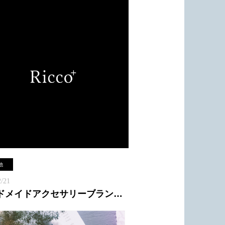
みにRiccoメンバーでユニバに行ってきました
予報でしたが、お天気なんとか耐えてくれて、朝
で楽しめました(*^^*)
だったからか、混んでなくて、乗り物スイスイ乗
満足でした～◎
影・広告撮影もですが
ル撮影出張も可能ですので
小雨や強風があったりもしましたが、さすがヘア
他
！笑
巻き髪も全員キープでした 笑笑
2/21
大阪でお探しの会社様はぜひ
ハンドメイドアクセサリーブランド arigatou-no-katachi
にご相談・お問い合わせ下さいませ(^^)
oでは、ユニバなどイベント時にも対応したヘアセ
ご提案させて頂きます♪