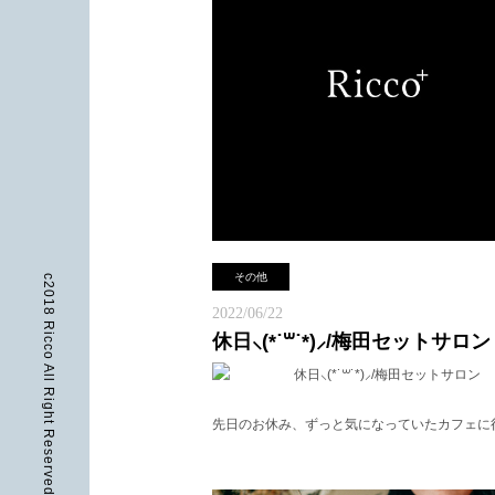
その他
c2018 Ricco All Right Reserved
2022/06/22
ブライダル出張も受け付けております！
休日⸜(*˙꒳˙*)⸝/梅田セットサロン
前撮り、後撮り撮影はもちろん
当日のブライダル出張、パーティーなど
先日のお休み、ずっと気になっていたカフェに
出張可能ですのでお気軽にお問い合わせ
ました♪
ませ。