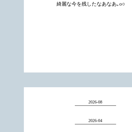
綺麗な今を残したなあなあ｡
o○
じつはこの日、雨の日だったのですが。。。
お出かけ前にRiccoでスタイリスト ナガミにウ
そんな方に
‼︎
きをしてもらったところ、、
全然崩れない！！！笑
色々歩き回りましたが、夜までしっかり巻きが
れました。さすが！
Riccoで働いている私でさえ、お出かけの日はRi
来てしまうほど、
オススメのヘアセットサロンです♪
皆様もぜひ一度遊びに来てくださいね(*^^*)
こんにちは
~
☀︎
2026-08
Ricco
では
大人気ソロウエディングフォトプ
2026-04
も