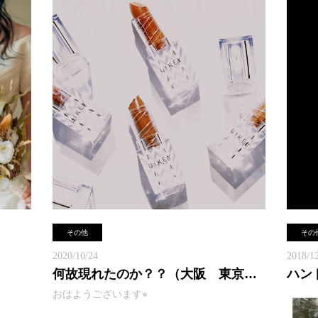
<)
大阪ヘアメイク事務所 Ricco
Tel:
06-6110-5933
がすご
mail:hairmake_office_osaka@ricco-plus.com
ので
先日お休
～♪
^^)
雨の日
から晩ま
雨予報
れて大
TV撮
海遊館ま
アパレ
途中、
.com
その他
その
がメイン
メイク
Riccoでは、
前髪も
2020/10/24
2018/1
関西、
ヘアメイクサロンにフォトスタジオもございま
何故現れたのか？？（大阪 東京ヘアメイク事務所Ricco）
お気軽
す･｡.☺︎
なりまし
おはようございます⭐︎
Ricc
ットを