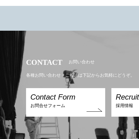
成人
はい！BLOG担当がサボってるからなんですw◟꒰
◍´Д‵◍꒱◞
ご希望
絡くだ
の
https:/
まあ、ネタなくなりますもんね！！
もち
また、セルフフォトスタジオご利用のお客様は
なんとヘアセット1500yenクーポンがございま
す( ¨̮ )
CONTACT
お問い合わせ
なので、わたしが救世主気分で つまらないか
ンタ
もしれないBLOGを更新させて頂いておりま
各種お問い合わせ・ご相談は下記からお気軽にどうぞ。
お気軽にお問い合わせ下さいませ♬.*ﾟ
す。
Contact Form
Recrui
お付き合いお願いします꒰๑͒•௰•๑͒꒱
お問合せフォーム
採用情報
する
⤵︎
Hair&Make Salon Ricco
self Photostudio
れち
お電話
06-6110-5933
今日はわたしのお気に入りのリップのご紹介！
LINE ID @ricco_umeda