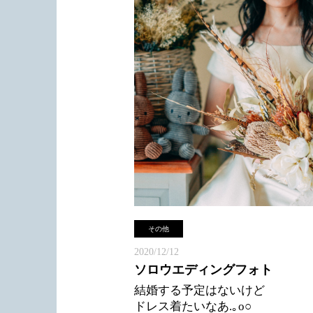
ふわふわのスフレオムライスが人気のお店！
美味しくてあっという間に食べちゃいました(>_
TV撮影・広告撮影もですが
アパレル撮影出張も可能ですので
ここのお店は味も最高ですが、なによりも景色
い！
ビルの33階にあるのでとっても見晴らしが良い
関西、大阪でお探しの会社様はぜひ
す！！◎
お気軽にご相談・お問い合わせ下さいませ(
優雅な気分が味わえちゃいます～笑
大阪ヘアメイク事務所 Ricco
ご飯のあとは梅田付近をちょっと散策した後、
Tel:
06-6110-5933
で行きました！
mail:hairmake_office_osaka@ricco-plus
その他
ちなみに海遊館はお魚ではなくジンベイソフト
の目的でした…笑
2020/12/12
ソロウエディングフォト
最後は韓国ご飯屋さんで締め…食べ歩き休日に
結婚する予定はないけど
た！
ドレス着たいなあ
.
｡
o○