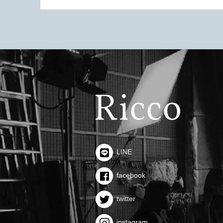
ございます
(
๑
˃̵ᴗ˂̵
)
❤︎
プロのヘアメイクが在籍している
で、
お客様に似合うヘアメイク提供は
ろん
ドレスレンタル・アクセサリーレ
ル含む
38000
円になります
(O_O)
‼︎
（お得ですよね。。）
LINE
facebook
お写真データリタッチしてお渡し
為、
twitter
すぐにご家族にもお友達にも見せ
ゃいます♪
instagram