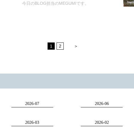
今日のBLOG担当のMEGUMIです。
お子様のお写真を撮りたい方や
お友達同士でご利用されたい場合も◎
イベン
Hairm
最近、わたしがBLOGに現れるのを不思議に思
ェーブ巻
はお任
ってる方がいるかもしれませんね？？
様々な用途でご利用頂いております！
大阪ヘ
Tel:
06
（まあ、読んでくださってる方がいるのか？？
小物類や背景も、かわいいので
mail:h
って気もしますが）
準備する手間もなくお写真撮れちゃいます✩
⤵︎Hai
持ってく
1
2
＞
sel
何故か…
お電
LINE 
ccoに
mail 
それは…
⤵︎Pho
mail 
お電
LINE 
2026-07
2026-06
Ric
Insta
らのお
マタ
ズ
:@P
ラン
2026-03
2026-02
成人式
ウエ
ります