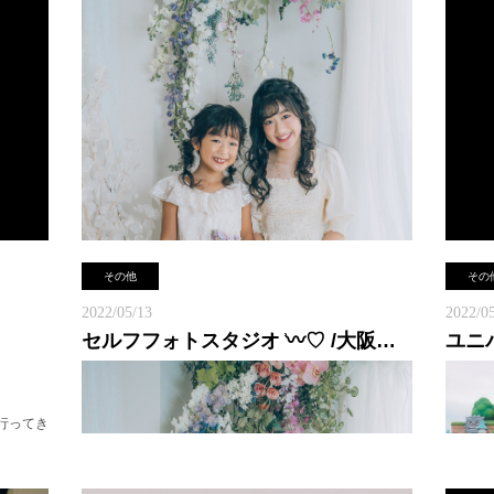
今回は
先日の撮影の際のオフショット♪
ション
Hair
何気にこうゆう直している姿を
使用中
撮って頂けているととても嬉しいです(^^)♪
嬉しい
その他
その
ヘアメイク事務所Riccoでは、
広告、TV、スチール、ウェディングなど
2022/05/13
2022/05
様々なジャンルを得意とするヘアメイクが
セルフフォトスタジオ ͗〰︎︎♡ /大阪ヘアメイク
在籍しておりますので
行ってき
関西、大阪でヘアメイク探されている
下さい
企業様などはお気軽にお問い合わせ、ご相談く
ださいませ(^^)