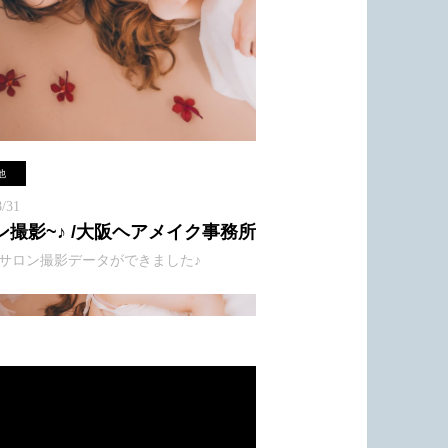
他
8/31
ン撮影~♪ /大阪ヘアメイク事務所
サロン撮影データができました♪