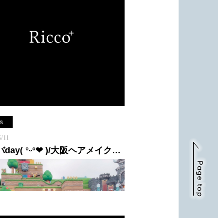
、ヘアメイク、スタイリング、ディレク
をさせて頂きました(^^)！
MakeSlon Riccoでのイメージ写真として
ですのでこちはもチェックして下さると
です♪
他
/11
ユニバday( °ᵕ°❤︎ )/大阪ヘアメイクサロンリッコ