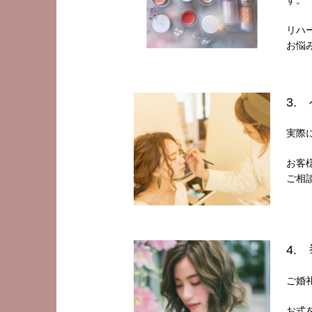
す。
リハ
お悩
3.
実際
お客
ご相
4.
ご婚
お式