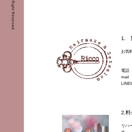
c2018 Ricco All Right Reserved
1.
お気
電話 
mail
LINE
2.
リハ