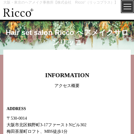
大阪・東京のヘアメイク事務所【株式会社 Ricco⁺（リッコプラス）】
Hair set salon Ricco ヘアメイクサロ
ンリッコ
大阪梅田
INFORMATION
アクセス概要
ADDRESS
〒530-0014
大阪市北区鶴野町3-17ファーストNビル302
梅田茶屋町ロフト、MBS徒歩1分