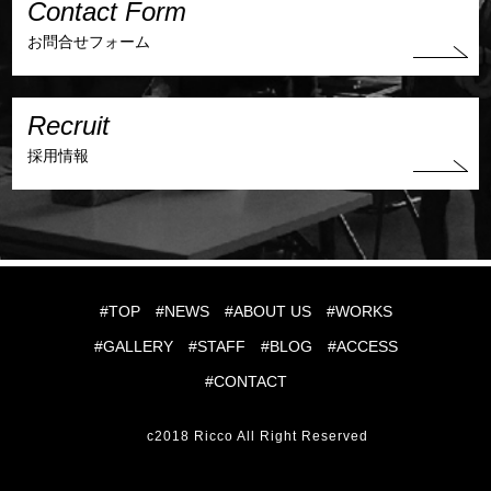
Contact Form
お問合せフォーム
Recruit
採用情報
#TOP
#NEWS
#ABOUT US
#WORKS
#GALLERY
#STAFF
#BLOG
#ACCESS
#CONTACT
c2018 Ricco All Right Reserved