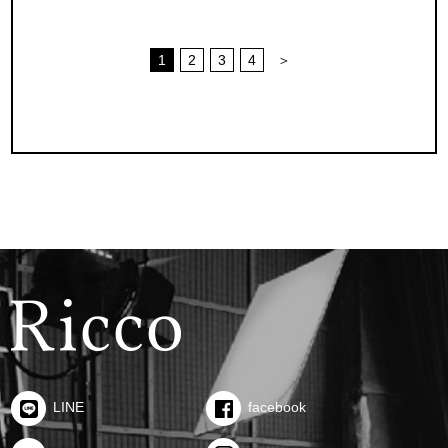
1
2
3
4
＞
LINE
facebook