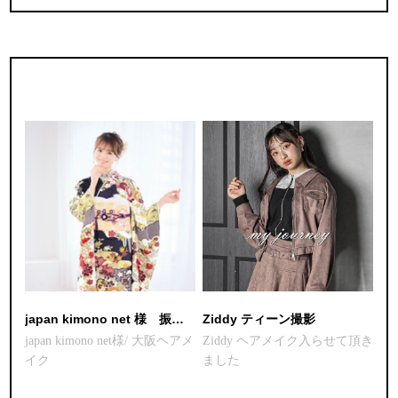
japan kimono net 様 振袖カタログ2026
Ziddy ティーン撮影
japan kimono net様/ 大阪ヘアメ
Ziddy ヘアメイク入らせて頂き
イク
ました