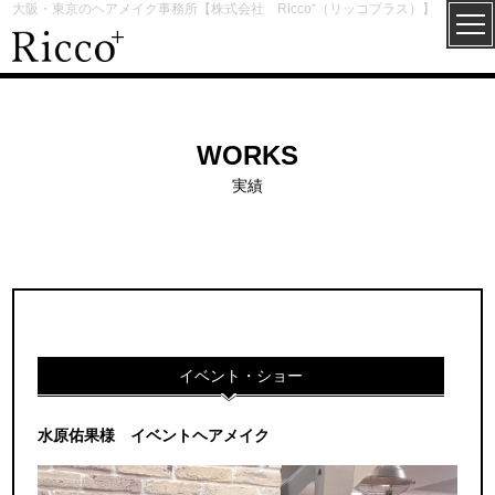
大阪・東京のヘアメイク事務所【株式会社 Ricco⁺（リッコプラス）】
WORKS
実績
イベント・ショー
水原佑果様 イベントヘアメイク