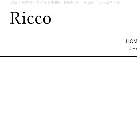
大阪・東京のヘアメイク事務所【株式会社 Ricco⁺（リッコプラス）】
HO
ホー